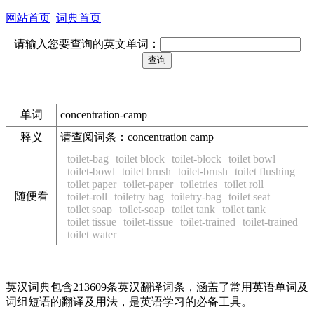
网站首页
词典首页
请输入您要查询的英文单词：
单词
concentration-camp
释义
请查阅词条：concentration camp
toilet-bag
toilet block
toilet-block
toilet bowl
toilet-bowl
toilet brush
toilet-brush
toilet flushing
toilet paper
toilet-paper
toiletries
toilet roll
随便看
toilet-roll
toiletry bag
toiletry-bag
toilet seat
toilet soap
toilet-soap
toilet tank
toilet tank
toilet tissue
toilet-tissue
toilet-trained
toilet-trained
toilet water
英汉词典包含213609条英汉翻译词条，涵盖了常用英语单词及
词组短语的翻译及用法，是英语学习的必备工具。